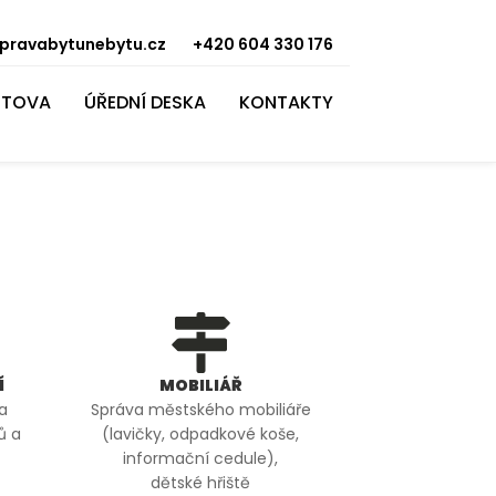
pravabytunebytu.cz
+420 604 330 176
ITOVA
ÚŘEDNÍ DESKA
KONTAKTY
Í
MOBILIÁŘ
va
Správa městského mobiliáře
ů a
(lavičky, odpadkové koše,
informační cedule),
dětské hřiště