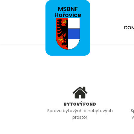
MSBNF
Hořovice
DO
BYTOVÝ FOND
Správa bytových a nebytových
S
prostor
v