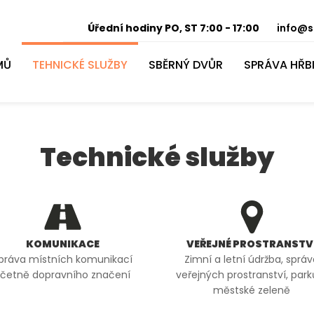
Úřední hodiny PO, ST 7:00 - 17:00
info@s
MŮ
TEHNICKÉ SLUŽBY
SBĚRNÝ DVŮR
SPRÁVA HŘB
Technické služby
KOMUNIKACE
VEŘEJNÉ PROSTRANSTV
práva místních komunikací
Zimní a letní údržba, sprá
četně dopravního značení
veřejných prostranství, park
městské zeleně