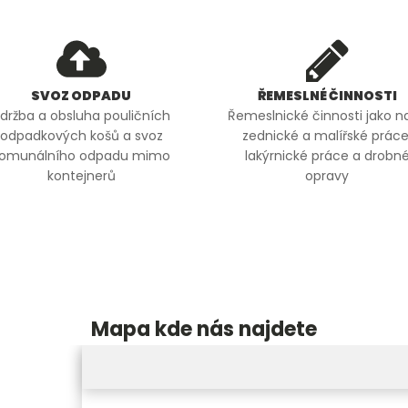
SVOZ ODPADU
ŘEMESLNÉ ČINNOSTI
držba a obsluha pouličních
Řemeslnické činnosti jako na
odpadkových košů a svoz
zednické a malířské práce
omunálního odpadu mimo
lakýrnické práce a drobn
kontejnerů
opravy
Mapa kde nás najdete