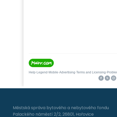
Městská správa bytového a nebytového fondu
Palackého náměstí 2/2, 26801, Hořovice